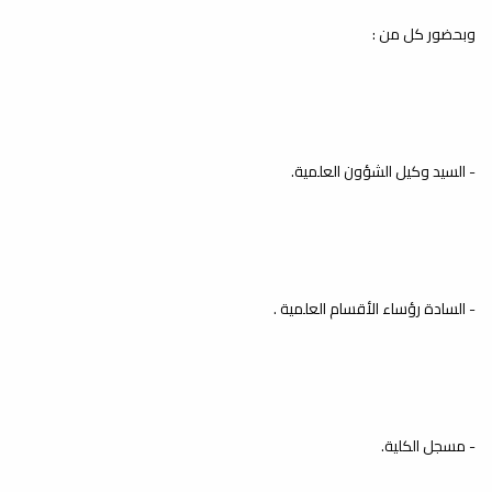
الدعوة إلى الله)
وبحضور كل من :
أخبار
أقام مكتب خدمة المجتمع بكلية الدراسات
الإسلامية- جامعة مصراتة، وبالتعاون مع
اتحاد...
- السيد وكيل الشؤون العلمية.
#متابعات
أخبار
تم في صباح السبت الموافق 25-04-
2026م مناقشة رسالة علمية بكلية
الدراسات الإسلامية...
- السادة رؤساء الأقسام العلمية .
بيان مشترك صادر عن أعضاء
- مسجل الكلية.
هيئة التدريس واتحاد طلبة كلية
الدراسات الإسلامية/ جامعة