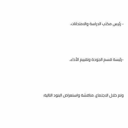
مصراته
أخبار
بيان مشترك صادر عن أعضاء هيئة التدريس
واتحاد طلبة كلية الدراسات الإسلامية/
- رئيس مكتب الدراسة والامتحانات.
جامعة...
وقفة تضامنية نصرةً لأهلنا في
غزة
أخبار
-رئيسة قسم الجودة وتقييم الأداء.
في مشهد يعكس روح التضامن والانتماء،
أقام
#اتحاد_طلبة_كلية_الدراسات_الإسلامية...
وتم خلال الاجتماع، مناقشة واستعراض البنود التالية: