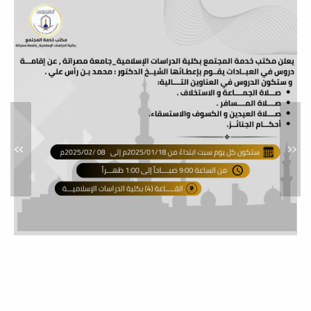
القران الكريم
وتعليم الخط###
إعلان عن
مناقشة رسالة
إعلانات
يعلن مكتب خدمة المجتمع بكلية الدراسات الإسلامية - جامعة مصراتة،
الإجازة العالية
وبالتعاون مع مركز...
(الماجستير)
»
«
بقسم الشريعة
إقامة ملتقى
إعلانات
الشيخ محمد
قريو الدعوي في
دورته الثانية خلال
شهر رمضان