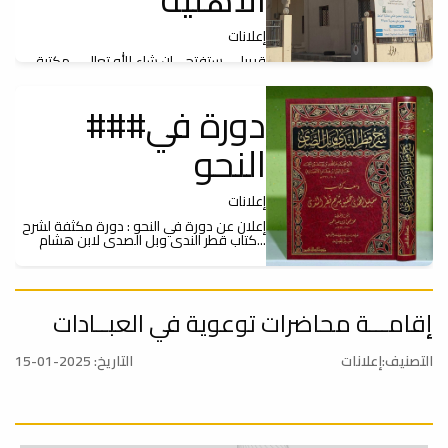
إعلانات
قريبا .... ستفتح - إن شاء الله تعالى -مكتبة
الإمام أحمد زروق الأهلية أبوابها لطلبة...
###دورة في
النحو
إعلانات
إعلان عن دورة في النحو : دورة مكثفة لشرح
كتاب قطر الندى وبل الصدى لابن هشام...
###إقامة دورة
إقامـــة محاضرات توعوية في العبــادات
صيفية مجانيه
التصنيف:إعلانات
التاريخ: 2025-01-15
خاصة بالإناث في
تثبيت محفوظ