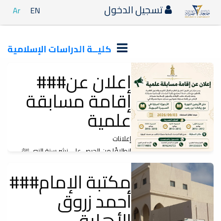
تسجيل الدخول
Ar
EN
كليــة الدراسات الإسلامية
###إعلان عن
إقامة مسابقة
علمية
إعلانات
انطلاقًا من الحرص على نشر سنة النبي ﷺ
وسيرته العطرة بين أبناء مدينة مصراتة، يعلن...
###مكتبة الإمام
أحمد زروق
الأهلية