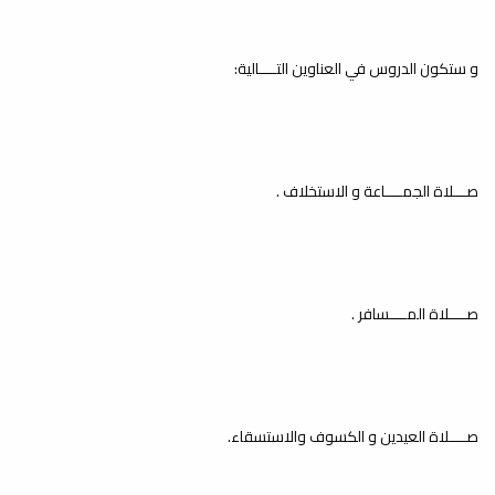
إيمانية بعنوان:
«الفرحة بشهر
و ستكون الدروس في العناوين التــــالية:
رمضان
والاستعداد له»
صـــلاة الجمــــاعة و الاستخلاف .
إقامة دورة
إعلانات
بمناسبة قرب حلول شهر رمضان المبارك، شهر الرحمة والمغفرة والعتق من
بعنوان : الإيمان
النار، يُعلن...
بالله تعالى
صــــلاة المــــسافر .
إعلانات
يعلن مكتب خدمة المجتمع بكلية الدراسات
الإسلامية بالتعاون مع مكتب الدعوة والإرشاد...
إقامة دورة
صــــلاة العيدين و الكسوف والاستسقاء.
تدريبية في: